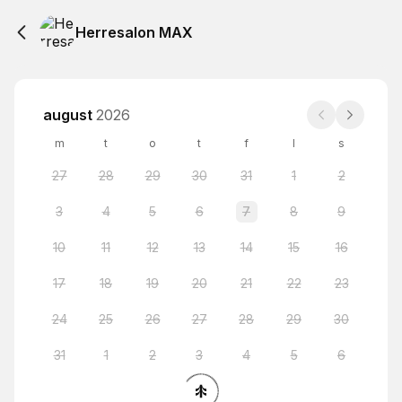
Herresalon MAX
august
2026
m
t
o
t
f
l
s
27
28
29
30
31
1
2
3
4
5
6
7
8
9
10
11
12
13
14
15
16
17
18
19
20
21
22
23
24
25
26
27
28
29
30
31
1
2
3
4
5
6